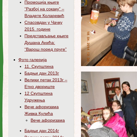
Промоција књиге
“Разбој на сокаку” –
Владете Коларевић
Спасовдан у Чачку
2015. године
Представљање књиге
Душана Анића:
“Варош поред пруге”
Фото галерија
11. Скупштина
Бадњи дан 2013г
Велики петак 2013г –
Етно двориште
12 Скупштина
Удружења
Вече афоризама
Живка Кулића
Вече афоризама
Бадњи дан 2014г