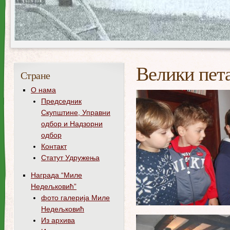
Велики пета
Стране
О нама
Председник
Скупштине, Управни
одбор и Надзорни
одбор
Контакт
Статут Удружења
Награда “Миле
Недељковић”
фото галерија Mиле
Недељковић
Из архива