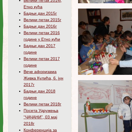
Велики петак 2014г,
Етно кућа
Бадњи дан 2015г
Велики петак 2015г
Бадњи дан 2016г
Велики петак 2016
године у Етно кући
Бадњи дан 2017
године
Велики петак 2017
године
Вече афоризама
Живка Кулића, 6. јун
2017г
Бадњи дан 2018
године
Велики петак 2018г
Посета Удружења
“ЧАЧАНИ”, 03 мај
2018г
Конференција за