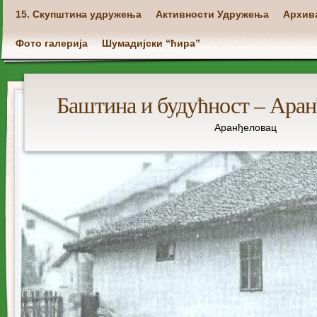
Main menu
15. Скупштина удружења
Активности Удружења
Архи
Фото галерија
Шумадијски “ћира”
Баштина и будућност – Аран
Аранђеловац