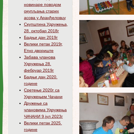
новинаре поводом
окупљања старих
асова у Аранђеловцу
Скупштина Удружења,
28. октобар 2018г
Бадњи дан 2019г
Велики петак 2019г,
Етно двориште
Забава чланова
Удружења 28.
фебруар 2019г
Бадњи дан 2020.
године
Сретење 2020г са
Удружењем Чачани
Дружење са
члановима Удружења
ЧАЧАНИ 9.јул 2023г
Велики петак 2025.
године