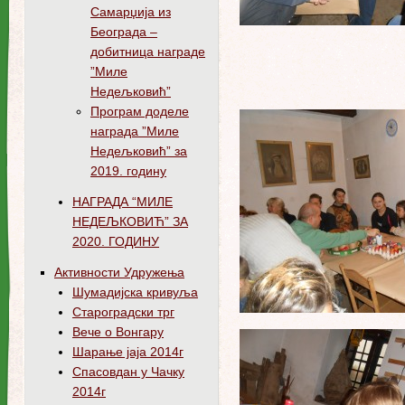
Самарџија из
Београда –
добитница награде
”Миле
Недељковић”
Програм доделе
награда ”Миле
Недељковић” за
2019. годину
НАГРАДА “МИЛЕ
НЕДЕЉКОВИЋ” ЗА
2020. ГОДИНУ
Активности Удружења
Шумадијска кривуља
Староградски трг
Вече о Вонгару
Шарање јаја 2014г
Спасовдан у Чачку
2014г