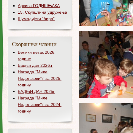
Архива ГОДИШЊАКА
15. Скупштина удружења
Шумадијски “ћира”
Скорашњи чланци
Велики петак 2026.
године
Бадњи дан 2026.г
Награда “Миле
Недељковић” за 2025.
годину
БАДЊИ ДАН 2025г
Награда “Миле
Недељковић” за 2024.
годину